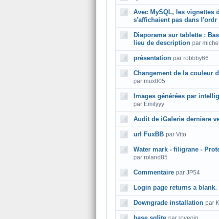
Avec MySQL, les vignettes 
s'affichaient pas dans l'ordr
Diaporama sur tablette : Bas
lieu de description
par miche
présentation
par robbby66
Changement de la couleur d
par mux005
Images générées par intellige
par Emilyyy
Audit de iGalerie derniere v
url FuxBB
par Vito
Water mark - filigrane - Pro
par roland85
Commentaire
par JP54
Login page returns a blank.
Downgrade installation
par 
base sqlite
par rovenin