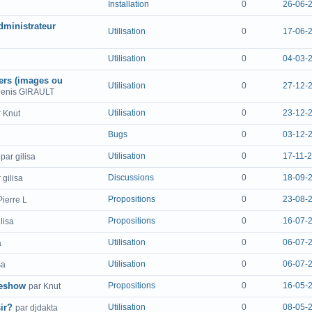
Installation
0
26-06-
ministrateur
Utilisation
0
17-06-
Utilisation
0
04-03-
iers (images ou
Utilisation
0
27-12-
Denis GIRAULT
Utilisation
0
23-12-
r Knut
Bugs
0
03-12-
Utilisation
0
17-11-2
par gilisa
Discussions
0
18-09-
 gilisa
Propositions
0
23-08-
Pierre L
Propositions
0
16-07-
lisa
Utilisation
0
06-07-
a
Utilisation
0
06-07-
sa
deshow
Propositions
0
16-05-
par Knut
ir?
Utilisation
0
08-05-
par djdakta