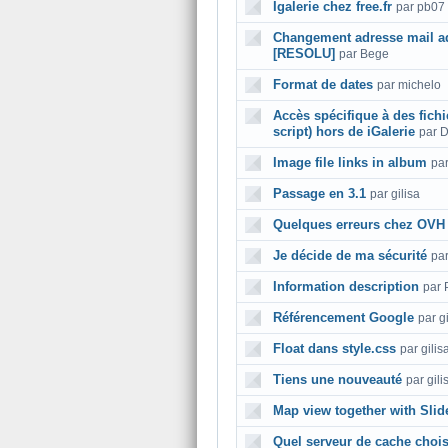
Igalerie chez free.fr
par pb07
Changement adresse mail ad
[RESOLU]
par Bege
Format de dates
par michelo
Accès spécifique à des fich
script) hors de iGalerie
par 
Image file links in album
pa
Passage en 3.1
par gilisa
Quelques erreurs chez OVH
Je décide de ma sécurité
par
Information description
par 
Référencement Google
par gi
Float dans style.css
par gilis
Tiens une nouveauté
par gili
Map view together with Sli
Quel serveur de cache chois