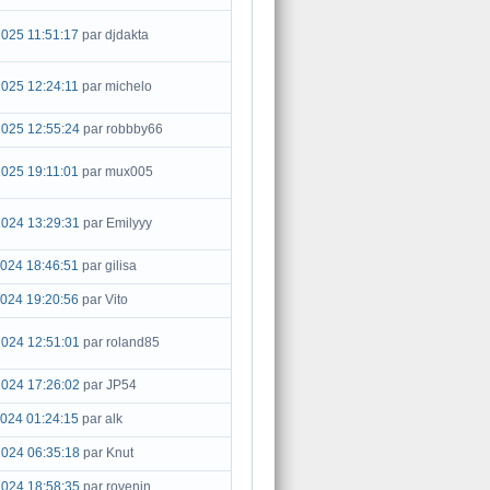
025 11:51:17
par djdakta
025 12:24:11
par michelo
2025 12:55:24
par robbby66
025 19:11:01
par mux005
2024 13:29:31
par Emilyyy
024 18:46:51
par gilisa
024 19:20:56
par Vito
2024 12:51:01
par roland85
2024 17:26:02
par JP54
024 01:24:15
par alk
2024 06:35:18
par Knut
2024 18:58:35
par rovenin