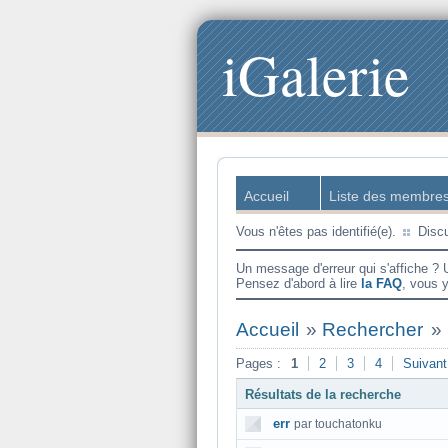
iGalerie
Accueil
Liste des membre
Vous n'êtes pas identifié(e).
Disc
Un message d'erreur qui s'affiche ? 
Pensez d'abord à lire
la FAQ
, vous 
Accueil
»
Rechercher
»
Pages :
1
2
3
4
Suivant
Résultats de la recherche
err
par touchatonku