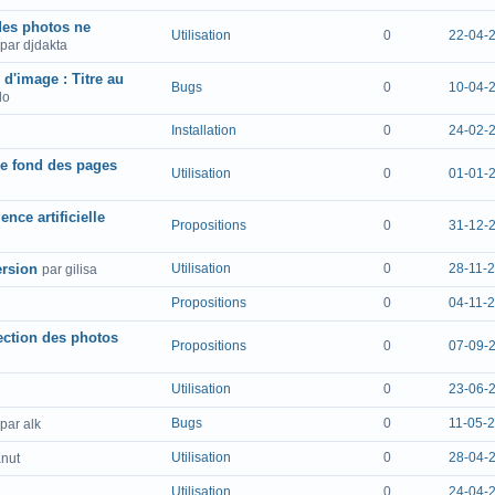
des photos ne
Utilisation
0
22-04-2
par djdakta
 d'image : Titre au
Bugs
0
10-04-2
lo
Installation
0
24-02-
e fond des pages
Utilisation
0
01-01-2
nce artificielle
Propositions
0
31-12-
ersion
Utilisation
0
28-11-2
par gilisa
Propositions
0
04-11-2
tection des photos
Propositions
0
07-09-
Utilisation
0
23-06-
Bugs
0
11-05-2
par alk
Utilisation
0
28-04-
Knut
Utilisation
0
24-04-