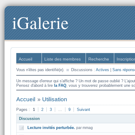
iGalerie
Accueil
Liste des membres
Recherche
Inscriptio
Vous n'êtes pas identifié(e).
Discussions :
Actives
|
Sans répons
Un message d'erreur qui s'affiche ? Un mot de passe oublié ? L'ajou
Pensez d'abord à lire
la FAQ
, vous y trouverez probablement une so
Accueil
»
Utilisation
Pages :
1
2
3
…
9
Suivant
Discussion
Lecture invités perturbée.
par mmag