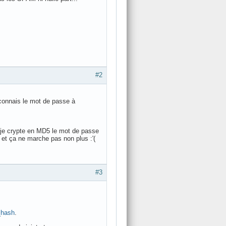
#2
e connais le mot de passe à
 je crypte en MD5 le mot de passe
 et ça ne marche pas non plus :'(
#3
_hash
.