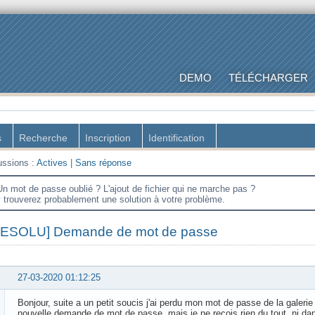
DEMO
TÉLÉCHARGER
s
Recherche
Inscription
Identification
ussions :
Actives
|
Sans réponse
Un mot de passe oublié ? L'ajout de fichier qui ne marche pas ?
y trouverez probablement une solution à votre problème.
RESOLU] Demande de mot de passe
27-03-2020 01:12:25
Bonjour, suite a un petit soucis j'ai perdu mon mot de passe de la galeri
nouvelle demande de mot de passe, mais je ne reçois rien du tout, ni dan