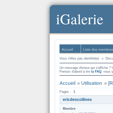
iGalerie
Accueil
Liste des membre
Vous n'êtes pas identifié(e).
Disc
Un message d'erreur qui s'affiche ? 
Pensez d'abord à lire
la FAQ
, vous 
Accueil
»
Utilisation
»
[
Pages :
1
ericdescollines
Membre