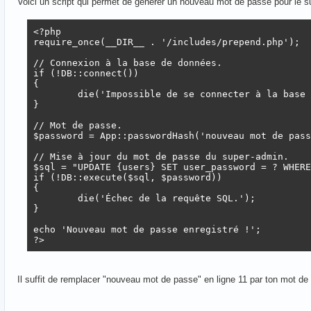
Voici un script qui permet de générer un nouveau mot de passe pour le su
<?php

require_once(__DIR__ . '/includes/prepend.php');

// Connexion à la base de données.

if (!DB::connect())

{

	die('Impossible de se connecter à la base de données.');

}

// Mot de passe.

$password = App::passwordHash('nouveau mot de pass
// Mise à jour du mot de passe du super-admin.

$sql = "UPDATE {users} SET user_password = ? WHERE
if (!DB::execute($sql, $password))

{

	die('Échec de la requête SQL.');

}

echo 'Nouveau mot de passe enregistré !';

?>
Il suffit de remplacer "nouveau mot de passe" en ligne 11 par ton mot de