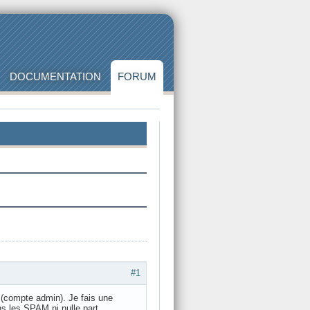
DOCUMENTATION
FORUM
#1
e (compte admin). Je fais une
s les SPAM ni nulle part...