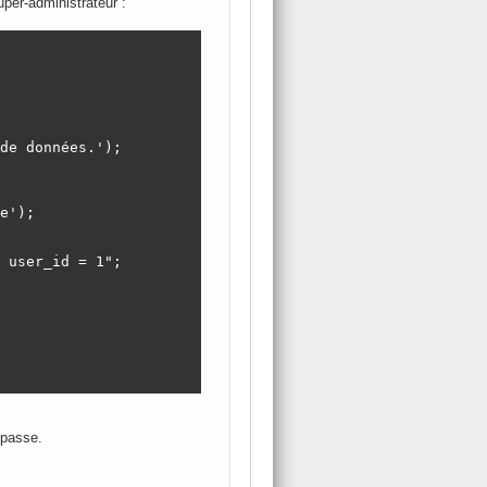
per-administrateur :
e');

 user_id = 1";

 passe.