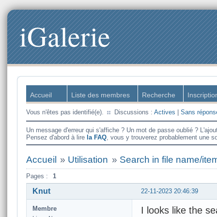
iGalerie
Accueil
Liste des membres
Recherche
Inscriptio
Vous n'êtes pas identifié(e).
Discussions :
Actives
|
Sans répons
Un message d'erreur qui s'affiche ? Un mot de passe oublié ? L'ajou
Pensez d'abord à lire
la FAQ
, vous y trouverez probablement une so
Accueil
»
Utilisation
»
Search in file name/it
Pages :
1
Knut
22-11-2023 20:46:39
Membre
I looks like the s