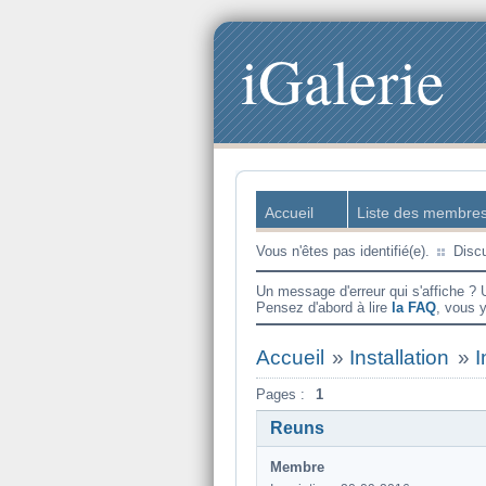
iGalerie
Accueil
Liste des membre
Vous n'êtes pas identifié(e).
Disc
Un message d'erreur qui s'affiche ? 
Pensez d'abord à lire
la FAQ
, vous 
Accueil
»
Installation
»
I
Pages :
1
Reuns
Membre