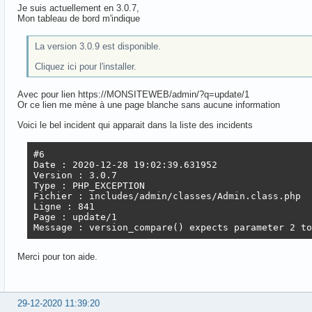
Je suis actuellement en 3.0.7,
Mon tableau de bord m'indique
La version 3.0.9 est disponible.
Cliquez ici pour l'installer.
Avec pour lien https://MONSITEWEB/admin/?q=update/1
Or ce lien me mène à une page blanche sans aucune information
Voici le bel incident qui apparait dans la liste des incidents
#6

Date : 2020-12-28 19:02:39.631952

Version : 3.0.7

Type : PHP_EXCEPTION

Fichier : includes/admin/classes/Admin.class.php

Ligne : 841

Page : update/1

Message : version_compare() expects parameter 2 t
Merci pour ton aide.
29-12-2020 11:39:20